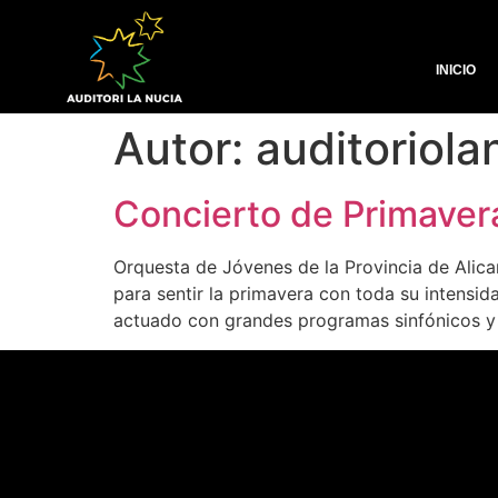
INICIO
Autor:
auditoriol
Concierto de Primaver
Orquesta de Jóvenes de la Provincia de Alic
para sentir la primavera con toda su intensid
actuado con grandes programas sinfónicos y