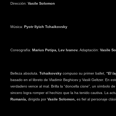
Dirección:
Vasile Solomon
Música:
Pyotr Ilyich Tchaikovsky
Coreografía:
Marius Petipa, Lev Ivanov.
Adaptación:
Vasile S
Belleza absoluta.
Tchaikovsky
compuso su primer ballet,
“El l
basado en el libreto de Vladimir Beghicev y Vasili Geltzer. En est
verdadero vence al mal. Brilla la “doncella cisne”, un símbolo 
sincero logra romper el hechizo que la ha tenido cautiva. La act
Rumanía,
dirigida por
Vasile Solomon,
es fiel al personaje clási