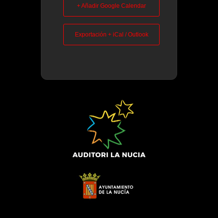
+ Añadir Google Calendar
Exportación + iCal / Outlook